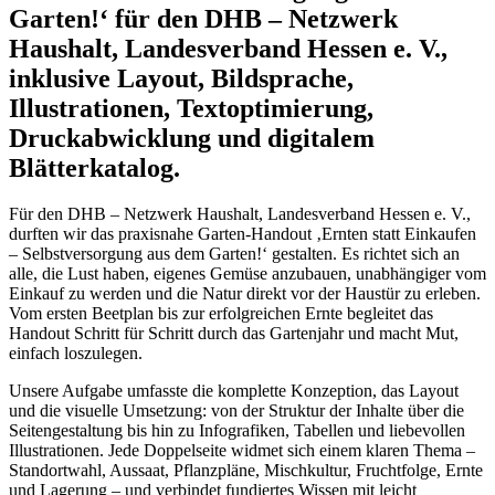
Garten!‘ für den DHB – Netzwerk
Haushalt, Landesverband Hessen e. V.,
inklusive Layout, Bildsprache,
Illustrationen, Textoptimierung,
Druckabwicklung und digitalem
Blätterkatalog.
Für den DHB – Netzwerk Haushalt, Landesverband Hessen e. V.,
durften wir das praxisnahe Garten-Handout ‚Ernten statt Einkaufen
– Selbstversorgung aus dem Garten!‘ gestalten. Es richtet sich an
alle, die Lust haben, eigenes Gemüse anzubauen, unabhängiger vom
Einkauf zu werden und die Natur direkt vor der Haustür zu erleben.
Vom ersten Beetplan bis zur erfolgreichen Ernte begleitet das
Handout Schritt für Schritt durch das Gartenjahr und macht Mut,
einfach loszulegen.
Unsere Aufgabe umfasste die komplette Konzeption, das Layout
und die visuelle Umsetzung: von der Struktur der Inhalte über die
Seitengestaltung bis hin zu Infografiken, Tabellen und liebevollen
Illustrationen. Jede Doppelseite widmet sich einem klaren Thema –
Standortwahl, Aussaat, Pflanzpläne, Mischkultur, Fruchtfolge, Ernte
und Lagerung – und verbindet fundiertes Wissen mit leicht