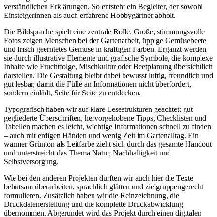
verständlichen Erklärungen. So entsteht ein Begleiter, der sowohl
Einsteigerinnen als auch erfahrene Hobbygärtner abholt.
Die Bildsprache spielt eine zentrale Rolle: Große, stimmungsvolle
Fotos zeigen Menschen bei der Gartenarbeit, üppige Gemüsebeete
und frisch geerntetes Gemüse in kräftigen Farben. Ergänzt werden
sie durch illustrative Elemente und grafische Symbole, die komplexe
Inhalte wie Fruchtfolge, Mischkultur oder Beetplanung übersichtlich
darstellen. Die Gestaltung bleibt dabei bewusst luftig, freundlich und
gut lesbar, damit die Fülle an Informationen nicht überfordert,
sondern einlädt, Seite für Seite zu entdecken.
Typografisch haben wir auf klare Lesestrukturen geachtet: gut
gegliederte Überschriften, hervorgehobene Tipps, Checklisten und
Tabellen machen es leicht, wichtige Informationen schnell zu finden
– auch mit erdigen Händen und wenig Zeit im Gartenalltag. Ein
warmer Grünton als Leitfarbe zieht sich durch das gesamte Handout
und unterstreicht das Thema Natur, Nachhaltigkeit und
Selbstversorgung.
Wie bei den anderen Projekten durften wir auch hier die Texte
behutsam überarbeiten, sprachlich glätten und zielgruppengerecht
formulieren. Zusätzlich haben wir die Reinzeichnung, die
Druckdatenerstellung und die komplette Druckabwicklung
übernommen. Abgerundet wird das Projekt durch einen digitalen